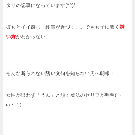
タリの記事になっています(^^)/
彼女とイイ感じ！終電が近づく。。でも女子に響く
誘
い方
がわからない。
そんな断られない
誘い文句
を知らない男へ朗報！
女性が思わず「うん」と頷く魔法のセリフが判明(´・
ω・｀)