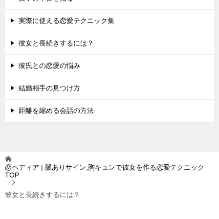
実際に使える恋愛テクニック集
彼女と長続きするには？
彼氏との恋愛の悩み
結婚相手の見つけ方
距離を縮める会話の方法
恋ペディア | 脈ありサイン,胸キュンで彼女を作る恋愛テクニック
TOP
彼女と長続きするには？