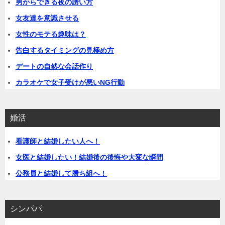
男からできる夜の誘い方
女友達を意識させる
女性のモテる趣味は？
告白するタイミングの見極め方
デートの自然な会話作り
カラオケで女子受けが悪いNG行動
婚活
看護師と結婚したい人へ！
女医と結婚したい！結婚後の後悔や大変な瞬間
公務員と結婚して勝ち組へ！
シンパパ