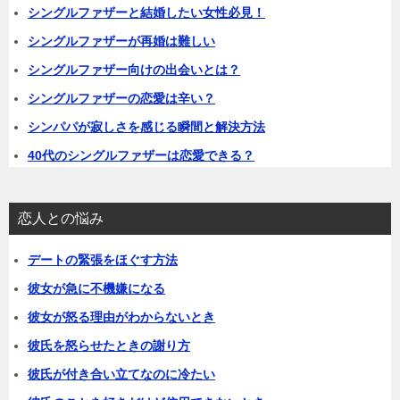
シングルファザーと結婚したい女性必見！
シングルファザーが再婚は難しい
シングルファザー向けの出会いとは？
シングルファザーの恋愛は辛い？
シンパパが寂しさを感じる瞬間と解決方法
40代のシングルファザーは恋愛できる？
恋人との悩み
デートの緊張をほぐす方法
彼女が急に不機嫌になる
彼女が怒る理由がわからないとき
彼氏を怒らせたときの謝り方
彼氏が付き合い立てなのに冷たい