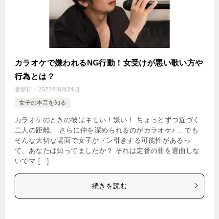
カラオケで嫌われるNG行動！女受けが悪い歌い方や
行為とは？
更新日：
2023年8月24日
女子の本音を知る
カラオケのときの彼はキモい！嫌い！ ちょっとずつ近づく
二人の距離。 さらに仲を深められるのがカラオケ♪ …でも
そんな大切な場面で女子がドン引きする可能性があるっ
て、あなたは知ってましたか？ それは定番の曲を選曲しな
いでマ […]
続きを読む