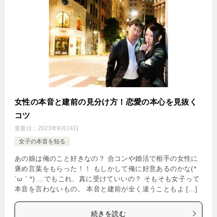
女性の本音と建前の見分け方！恋愛の本心を見抜く
コツ
更新日：
2023年8月24日
女子の本音を知る
あの娘は俺のこと好きなの？ 合コンや婚活で相手の女性に
褒め言葉をもらった！！ もしかして俺に好意あるのかな(*
´ω｀*) …でもこれ、真に受けていいの？ そもそも女子って
本音を言わないもの。 本音と建前が全く違うこともよ […]
続きを読む